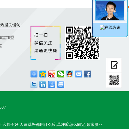
热搜关键词
和堂加盟
堂
587
什么牌子好,人造草坪都用什么胶,草坪胶怎么固定,顾家胶业