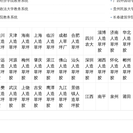
经济学院教务系统
广西外国语
政法大学教务系统
贵州民族大
院教务系统
长春建筑学
淄博
济南
华北
四川
天津
海南
上海
临沂
成都
合肥
四川
人造
人造
人造
人造
人造
人造
人造
人造
人草
人造
农大
草坪
草坪
草坪
草坪
草坪
草坪
草坪
草坪
坪厂
草坪
胶
胶
胶
清远
河源
梅州
肇庆
湛江
佛山
汕头
深圳
湘西
怀化
郴州
人造
人造
人造
人造
人造
人造
人造
人造
人造
人造
人造
草坪
草坪
草坪
草坪
草坪
草坪
草坪
草坪
草坪
草坪
草坪
胶
胶
胶
胶
胶
胶
胶
胶
胶
胶
胶
襄樊
武汉
上饶
吉安
鹰潭
九江
景德
人造
人造
人造
人造
人造
人造
镇人
江西
南平
泉州
莆田
草坪
草坪
草坪
草坪
草坪
草坪
造草
胶
胶
胶
胶
胶
胶
坪胶