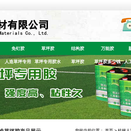
免钉胶
草坪胶
结构胶
万能胶
人造草坪专用
草坪专用胶水
草坪胶
草坪胶多少钱
人
胶
您的当前位置：
首页
>
桂林人