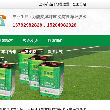
全部产品
|
地理位置
|
全国分站
专业生产：万能胶,草坪胶,免钉胶,草坪胶水
13792982828，15264982828
新闻动态
客户发货
联系我们
工草坪专用
草皮胶
教务系统
胶
造草坪胶产品展示
>
桂林人造草坪胶万能胶
>
美居万能胶