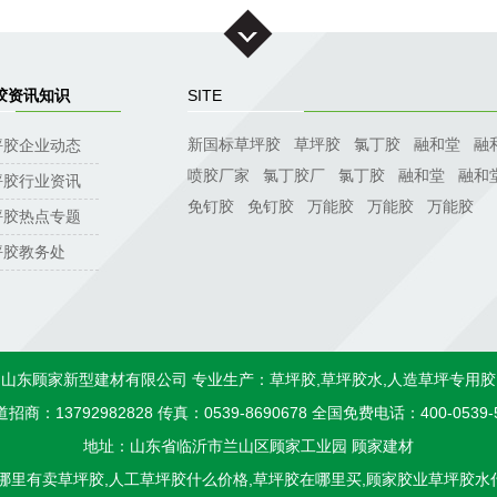
胶资讯知识
SITE
新国标草坪胶
草坪胶
氯丁胶
融和堂
融
坪胶企业动态
喷胶厂家
氯丁胶厂
氯丁胶
融和堂
融和
坪胶行业资讯
免钉胶
免钉胶
万能胶
万能胶
万能胶
坪胶热点专题
坪胶教务处
山东顾家新型建材有限公司 专业生产：草坪胶,草坪胶水,人造草坪专用胶
招商：13792982828 传真：0539-8690678 全国免费电话：400-0539-
地址：山东省临沂市兰山区顾家工业园
顾家建材
,哪里有卖草坪胶,人工草坪胶什么价格,草坪胶在哪里买,顾家胶业草坪胶水