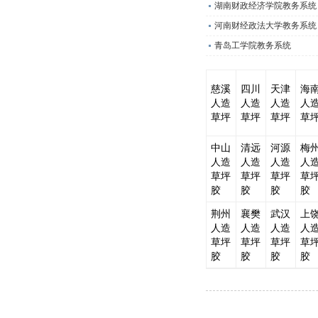
湖南财政经济学院教务系统
河南财经政法大学教务系统
青岛工学院教务系统
慈溪
四川
天津
海
人造
人造
人造
人
草坪
草坪
草坪
草
中山
清远
河源
梅
人造
人造
人造
人
草坪
草坪
草坪
草
胶
胶
胶
胶
荆州
襄樊
武汉
上
人造
人造
人造
人
草坪
草坪
草坪
草
胶
胶
胶
胶