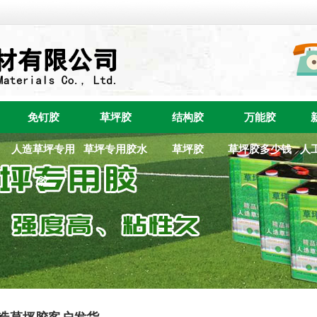
免钉胶
草坪胶
结构胶
万能胶
人造草坪专用
草坪专用胶水
草坪胶
草坪胶多少钱
人
胶