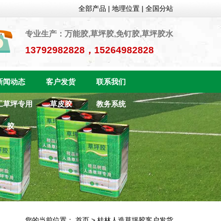
全部产品
|
地理位置
|
全国分站
专业生产：万能胶,草坪胶,免钉胶,草坪胶水
13792982828，15264982828
新闻动态
客户发货
联系我们
工草坪专用
草皮胶
教务系统
胶
您的当前位置：
首页
>
桂林人造草坪胶客户发货