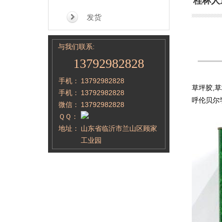
桂林人
发货
与我们联系:
13792982828
手机：
13792982828
草坪胶,
手机：
13792982828
呼伦贝尔
微信：
13792982828
ＱＱ：
地址：
山东省临沂市兰山区顾家
工业园